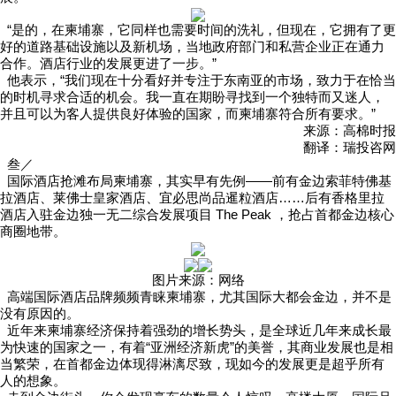
“是的，在柬埔寨，它同样也需要时间的洗礼，但现在，它拥有了更
好的道路基础设施以及新机场，当地政府部门和私营企业正在通力
合作。酒店行业的发展更进了一步。”
他表示，“我们现在十分看好并专注于东南亚的市场，致力于在恰当
的时机寻求合适的机会。我一直在期盼寻找到一个独特而又迷人，
并且可以为客人提供良好体验的国家，而柬埔寨符合所有要求。”
来源：高棉时报
翻译：瑞投咨网
叁／
国际酒店抢滩布局柬埔寨，其实早有先例——前有金边索菲特佛基
拉酒店、莱佛士皇家酒店、宜必思尚品暹粒酒店……后有香格里拉
酒店入驻金边独一无二综合发展项目 The Peak ，抢占首都金边核心
商圈地带。
图片来源：网络
高端国际酒店品牌频频青睐柬埔寨，尤其国际大都会金边，并不是
没有原因的。
近年来柬埔寨经济保持着强劲的增长势头，是全球近几年来成长最
为快速的国家之一，有着“亚洲经济新虎”的美誉，其商业发展也是相
当繁荣，在首都金边体现得淋漓尽致，现如今的发展更是超乎所有
人的想象。